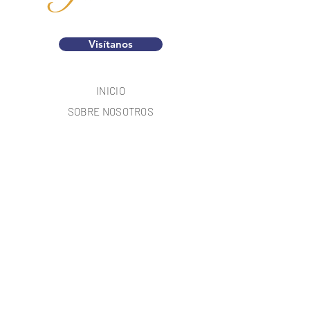
Visítanos
INICIO
SOBRE NOSOTROS
DOCTRINA
MENSAJES
SERVICIOS
UBICACIÓN
LECTURAS
PREGUNTAS Y RESPUESTAS
INSTAGRAM
YOUTUBE