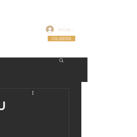
sito Oración
Iniciar sesión
CBF EN CASA
COLABORA
U