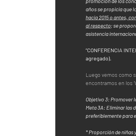
promoción de los cono
años se propicia que lo
hacia 2015 o antes, co
al respecto
; se propor
asistencia internacion
“CONFERENCIA INTE
agregado).
Luego vemos como se 
encontramos en los “o
Objetivo 3: Promover l
Meta 3A: Eliminar las 
preferiblemente para el
* Proporción de niñas 