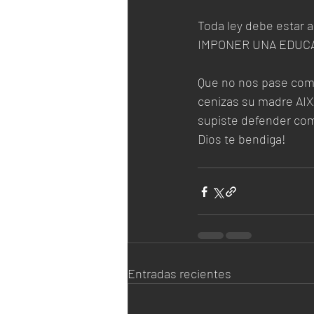
Toda ley debe estar 
IMPONER UNA EDUCA
Que no nos pase como 
cenizas su madre AIXA
supiste defender co
Dios te bendiga!
Entradas recientes