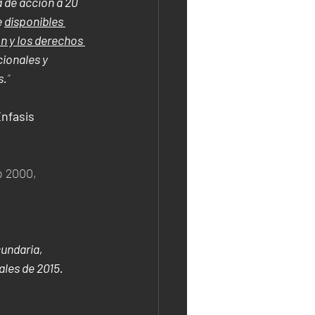
de acción a 20 
 
disponibles 
n y los derechos 
ionales y 
s.
”
fasis 
 2000, 
undaria, 
ales de 2015.