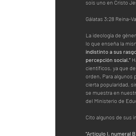
sois uno en Cristo Je
Gálatas 3:28 Reina-Va
La ideología de géne
lo que enseña la mis
indistinto a sus rasg
percepción social.” 
H
científicos, ya que d
orden. Para algunos 
cierta popularidad, s
se muestra en nuestr
del Ministerio de Edu
Cito algunos de sus i
“Artículo I, numeral