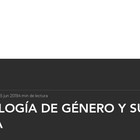
Recursos
Servicios
Nece
AMILIAR
NUEVO AQUÍ
NOSOTROS
BLOG
5 jun 2019
4 min de lectura
LOGÍA DE GÉNERO Y S
A