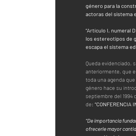
género para la constr
actoras del sistema 
“Artículo I, numeral 
los estereotipos de g
escapa el sistema edu
Queda evidenciado, s
anteriormente, que e
toda una agenda que 
género hace su introd
septiembre del 1994 c
de: 
“CONFERENCIA I
“De importancia fundam
ofrecerle mayor cantid