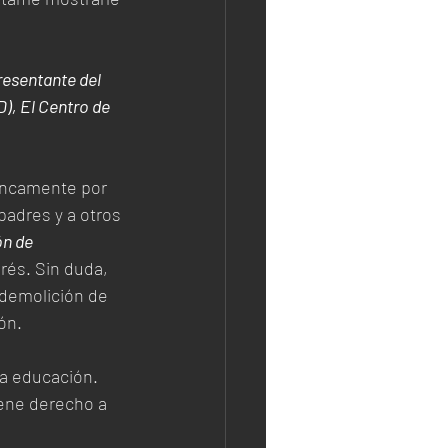
esentante del 
), El Centro de 
ancamente por 
padres y a otros 
n de 
rés. Sin duda, 
 demolición de 
ón. 
la educación. 
iene derecho a 