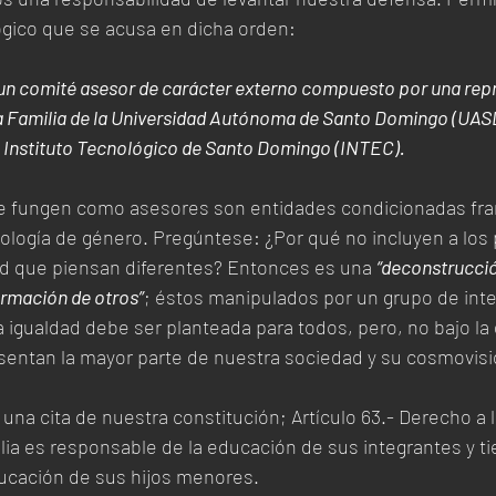
lógico que se acusa en dicha orden:
 un comité asesor de carácter externo compuesto por una repr
y la Familia de la Universidad Autónoma de Santo Domingo (UASD
l Instituto Tecnológico de Santo Domingo (INTEC).
ue fungen como asesores son entidades condicionadas fr
eología de género. Pregúntese: ¿Por qué no incluyen a los 
ad que piensan diferentes? Entonces es una 
“deconstrucció
ormación de otros”
; éstos manipulados por un grupo de inte
 igualdad debe ser planteada para todos, pero, no bajo la
sentan la mayor parte de nuestra sociedad y su cosmovisi
 una cita de nuestra constitución; Artículo 63.- Derecho a 
ilia es responsable de la educación de sus integrantes y t
ducación de sus hijos menores. 