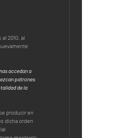
l 2010, al 
s nuevamente 
anas accedan a 
blezcan patrones 
talidad de la 
be producir en 
os dicha orden 
al 
tame mostrarle 