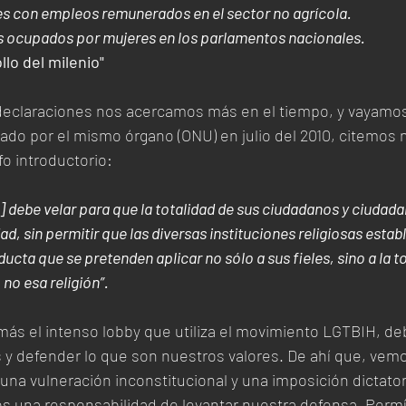
es con empleos remunerados en el sector no agrícola.
 ocupados por mujeres en los parlamentos nacionales.
llo del milenio"
declaraciones nos acercamos más en el tiempo, y vayamos a
cado por el mismo órgano (ONU) en julio del 2010, citemo
fo introductorio:
 debe velar para que la totalidad de sus ciudadanos y ciudad
d, sin permitir que las diversas instituciones religiosas esta
cta que se pretenden aplicar no sólo a sus fieles, sino a la to
no esa religión”.
ás el intenso lobby que utiliza el movimiento LGTBIH, de
s y defender lo que son nuestros valores. De ahí que, vem
a vulneración inconstitucional y una imposición dictatori
una responsabilidad de levantar nuestra defensa. Permí