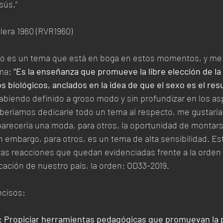
sús.”
lera 1960 (RVR1960)
ro es un tema que está en boga en estos momentos, y me g
ma: 
“Es la enseñanza que promueve la libre elección de la 
os biológicos, anclados en la idea de que el sexo es el res
abiendo definido a groso modo y sin profundizar en los as
eberíamos dedicarle todo un tema al respecto, me gustaría i
parecería una moda, para otros, la oportunidad de montars
in embargo, para otros, es un tema de alta sensibilidad. Est
as reacciones que quedan evidenciadas frente a la orden
cación de nuestro país, la orden: OD33-2019. 
ncisos:
 B: Propiciar herramientas pedagógicas que promuevan la 