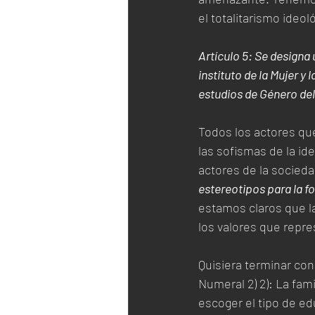
el totalitarismo ideo
Artículo 5: Se designa
instituto de la Mujer 
estudios de Género de
Todos los actores q
las sofismas de la id
actores de la socied
estereotipos para la f
estamos claros que la
los valores que repre
Quisiera terminar con
Numeral 2) 2): La fam
escoger el tipo de e