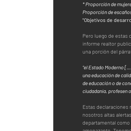
* Proporción de mujer
Proporción de escaños
"Objetivos de desarro
Pero luego de estas 
informe realtor publi
una porción del párra
“el Estado Moderno […]
una educación de calida
de educación o de condu
ciudadanía, profesen o 
Estas declaraciones m
nosotros altas alerta
departamental como un
amenazante. Tenemos 