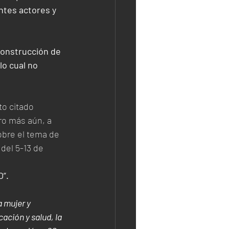
ntes actores y 
construcción de 
o cual no 
o citado 
o más aún, a 
bre el tema de 
del 5-13 de 
”. 
 mujer y 
ción y salud, la 