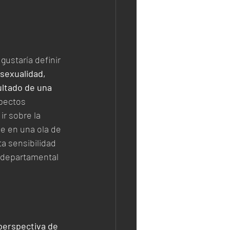
ustaría definir 
sexualidad, 
ultado de una 
pectos 
r sobre la 
e en una ola de 
a sensibilidad 
 departamental 
perspectiva de 