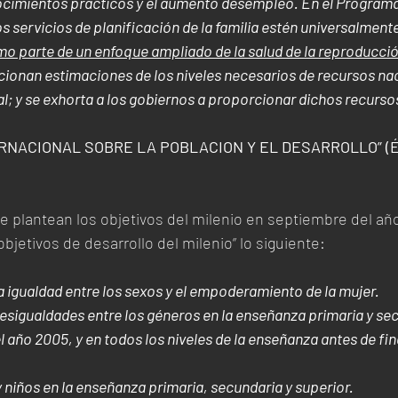
cimientos prácticos y el aumento desempleo. En el Programa 
s servicios de planificación de la familia estén universalmente
mo parte de un enfoque ampliado de la salud de la reproducció
cionan estimaciones de los niveles necesarios de recursos nac
al; y se exhorta a los gobiernos a proporcionar dichos recurso
RNACIONAL SOBRE LA POBLACION Y EL DESARROLLO” (Én
plantean los objetivos del milenio en septiembre del año
bjetivos de desarrollo del milenio” lo siguiente: 
a igualdad entre los sexos y el empoderamiento de la mujer.
desigualdades entre los géneros en la enseñanza primaria y sec
 año 2005, y en todos los niveles de la enseñanza antes de fin
y niños en la enseñanza primaria, secundaria y superior.